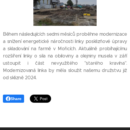
Během následujících sedmi měsíců proběhne modernizace
a snížení energetické náročnosti linky posklizňové úpravy
a skladování na farmě v Mořicích. Aktuálně probíhajícímu
rozšíření linky o sila na obiloviny a olejniny musela v září
ustoupit i část nevyužitého "starého kravína".
Modernizovaná linka by měla sloužit našemu družstvu již
od sklizně 2024.
Share