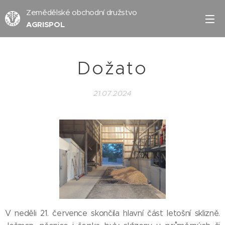
Zemědělské obchodní družstvo
AGRISPOL
Dožato
21.07.2024
V neděli 21. července skončila hlavní část letošní sklizně.