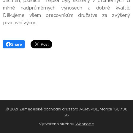
Ječmen, pšenice i řepka byly sklizeny v průměrných či
mírně nadprůměrných výnosech a dobré kvalitě.
Děkujeme všem pracovníkům družstva za zvýšený
pracovní výkon.
Share
© 2021 Zemědělské obchodní družstvo AGRISPOL, Mořice 181, 798
28
Vytvořeno službou
Webnode