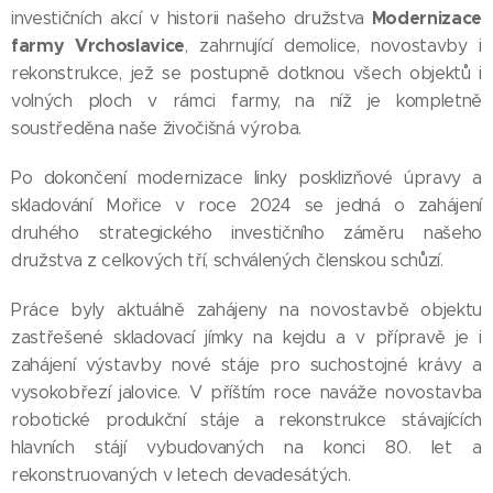
Modernizace
investičních akcí v historii našeho družstva
farmy Vrchoslavice
, zahrnující demolice, novostavby i
rekonstrukce, jež se postupně dotknou všech objektů i
volných ploch v rámci farmy, na níž je kompletně
soustředěna naše živočišná výroba.
Po dokončení modernizace linky posklizňové úpravy a
skladování Mořice v roce 2024 se jedná o zahájení
druhého strategického investičního záměru našeho
družstva z celkových tří, schválených členskou schůzí.
Práce byly aktuálně zahájeny na novostavbě objektu
zastřešené skladovací jímky na kejdu a v přípravě je i
zahájení výstavby nové stáje pro suchostojné krávy a
vysokobřezí jalovice. V příštím roce naváže novostavba
robotické produkční stáje a rekonstrukce stávajících
hlavních stájí vybudovaných na konci 80. let a
rekonstruovaných v letech devadesátých.