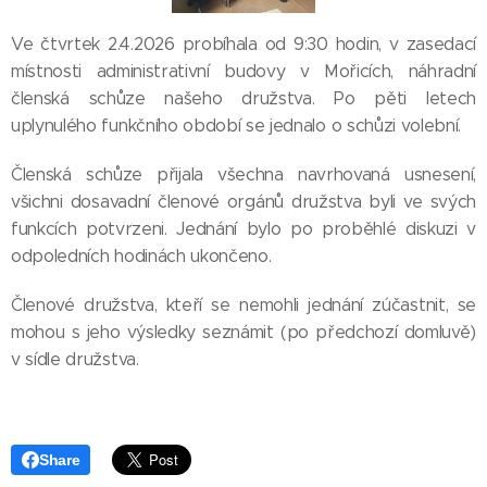
Ve čtvrtek 2.4.2026 probíhala od 9:30 hodin, v zasedací
místnosti administrativní budovy v Mořicích, náhradní
členská schůze našeho družstva. Po pěti letech
uplynulého funkčního období se jednalo o schůzi volební.
Členská schůze přijala všechna navrhovaná usnesení,
všichni dosavadní členové orgánů družstva byli ve svých
funkcích potvrzeni. Jednání bylo po proběhlé diskuzi v
odpoledních hodinách ukončeno.
Členové družstva, kteří se nemohli jednání zúčastnit, se
mohou s jeho výsledky seznámit (po předchozí domluvě)
v sídle družstva.
Share